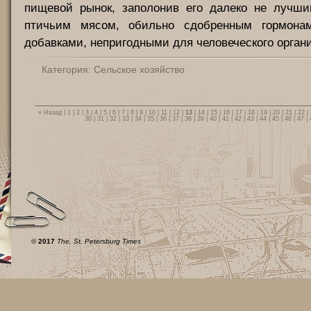
пищевой рынок, заполонив его далеко не лучши
птичьим мясом, обильно сдобренным гормона
добавками, непригодными для человеческого орган
Категория:
Сельское хозяйство
« Назад
|
1
|
2
|
3
|
4
|
5
|
6
|
7
|
8
|
9
|
10
|
11
|
12
|
13
|
14
|
15
|
16
|
17
|
18
|
19
|
20
|
21
|
22
|
30
|
31
|
32
|
33
|
34
|
35
|
36
|
37
|
38
|
39
|
40
|
41
|
42
|
43
|
44
|
45
|
46
|
47
|
©
2017
The. St. Petersburg Times