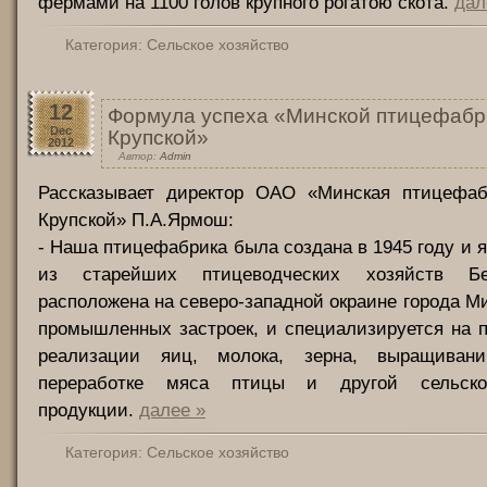
фермами на 1100 голов крупного рогатою скота.
дал
Категория:
Сельское хозяйство
12
Формула успеха «Минской птицефабри
Dec
Крупской»
2012
Автор:
Admin
Рассказывает директор ОАО «Минская птицефаб
Крупской» П.А.Ярмош:
- Наша птицефабрика была создана в 1945 году и 
из старейших птицеводческих хозяйств Б
расположена на северо-западной окраине города Ми
промышленных застроек, и специализируется на 
реализации яиц, молока, зерна, выращивани
переработке мяса птицы и другой сельскох
продукции.
далее »
Категория:
Сельское хозяйство