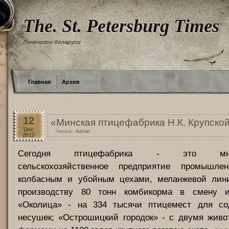
The. St. Petersburg Times
Личности беларуси
Главная
Архив
12
«Минская птицефабрика Н.К. Крупской
Dec
Автор:
Admin
2012
Сегодня птицефабрика - это много
сельскохозяйственное предприятие промышле
колбасным и убойным цехами, меланжевой лин
производству 80 тонн комбикорма в смену 
«Околица» - на 334 тысячи птицемест для со
несушек; «Острошицкий городок» - с двумя живо