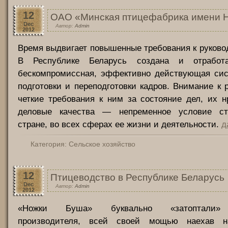
12
ОАО «Минская птицефабрика имени Н.
Dec
Автор:
Admin
2012
Время выдвигает повышенные требования к руков
В Республике Беларусь создана и отработа
бескомпромиссная, эффективно действующая сис
подготовки и переподготовки кадров. Внимание к 
четкие требования к ним за состояние дел, их 
деловые качества — непременное условие ст
стране, во всех сферах ее жизни и деятельности.
д
Категория:
Сельское хозяйство
12
Птицеводство в Республике Беларусь
Dec
Автор:
Admin
2012
«Ножки Буша» буквально «затоптали» 
производителя, всей своей мощью наехав н