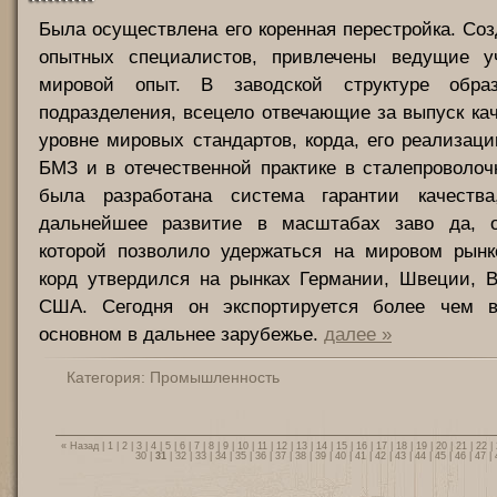
Была осуществлена его коренная перестройка. Соз
опытных специалистов, привлечены ведущие у
мировой опыт. В заводской структуре обра
подразделения, всецело отвечающие за выпуск кач
уровне мировых стандартов, корда, его реализац
БМЗ и в отечественной практике в сталепроволо
была разработана система гарантии качества
дальнейшее развитие в масштабах заво да, о
которой позволило удержаться на мировом рын
корд утвердился на рынках Германии, Швеции, В
США. Сегодня он экспортируется более чем в
основном в дальнее зарубежье.
далее »
Категория:
Промышленность
« Назад
|
1
|
2
|
3
|
4
|
5
|
6
|
7
|
8
|
9
|
10
|
11
|
12
|
13
|
14
|
15
|
16
|
17
|
18
|
19
|
20
|
21
|
22
|
30
|
31
|
32
|
33
|
34
|
35
|
36
|
37
|
38
|
39
|
40
|
41
|
42
|
43
|
44
|
45
|
46
|
47
|