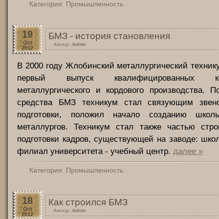
Категория:
Промышленность
19
БМЗ - история становления
Oct
Автор:
Admin
2012
В 2000 году Жлобинский металлургический техни
первый выпуск квалифицированных 
металлургического и кордового производства. П
средства БМЗ техникум стал связующим звен
подготовки, положил начало созданию школ
металлургов. Техникум стал также частью стр
подготовки кадров, существующей на заводе: школ
филиал университета - учебный центр.
далее »
Категория:
Промышленность
18
Как строился БМЗ
Oct
Автор:
Admin
2012