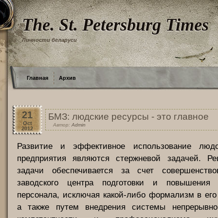
The. St. Petersburg Times
Личности беларуси
Главная
Архив
21
БМЗ: людские ресурсы - это главное
Oct
Автор:
Admin
2012
Развитие и эффективное использование людс
предприятия являются стержневой задачей. Р
задачи обеспечивается за счет совершенство
заводского центра подготовки и повышения 
персонала, исключая какой-либо формализм в его
а также путем внедрения системы непрерывно