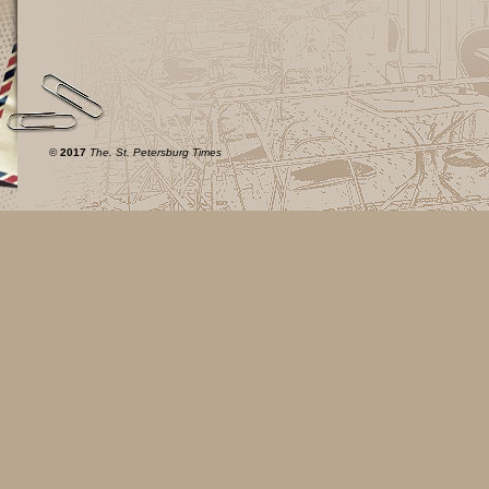
©
2017
The. St. Petersburg Times