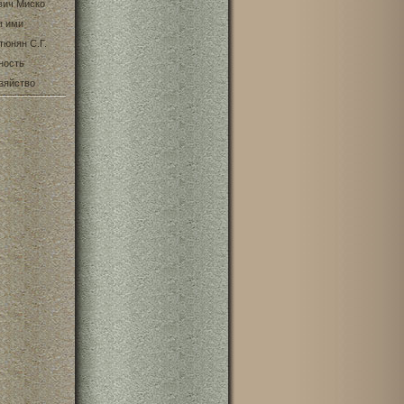
вич Миско
я ими
тюнян С.Г.
ность
зяйство