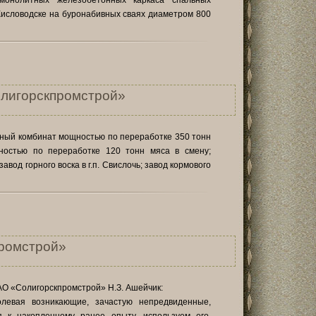
монолитных железобетонных каркаса спальных
 Кисловодске на буронабивных сваях диаметром 800
лигорскпромстрой»
льный комбинат мощностью по переработке 350 тонн
ностью по переработке 120 тонн мяса в смену;
авод горного воска в г.п. Свислочь; завод кормового
ромстрой»
О «Солигорскпромстрой» Н.З. Ашейчик:
левая возникающие, зачастую непредвиденные,