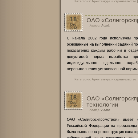
Категория:
Архитектура и строительство
18
ОАО «Солигорскпр
Dec
Автор:
Admin
2012
С начала 2002 года используем пр
основанные на выполнении заданий по
показателях каждым рабочим в отде
допустимой нормы выработки пр
индивидуального сдельного зар
перевыполнения установленной нормы 
Категория:
Архитектура и строительство
18
ОАО «Солигорскп
Dec
технологии
2012
Автор:
Admin
ОАО «Солигорскпромстрой» имеет 
Российской Федерации на производст
была выполнена реконструкция санатор