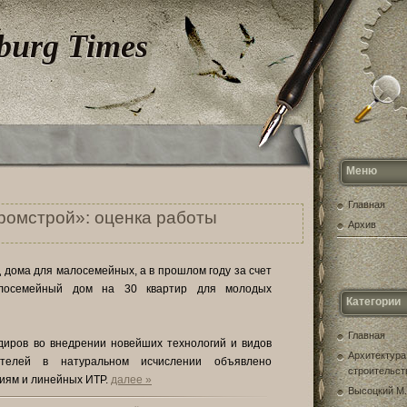
sburg Times
Меню
Главная
омстрой»: оценка работы
Архив
дома для малосемейных, а в прошлом году за счет
алосемейный дом на 30 квартир для молодых
Категории
Главная
диров во внедрении новейших технологий и видов
Архитектура
ателей в натуральном исчислении объявлено
строительст
сиям и линейных ИТР.
далее »
Высоцкий М.