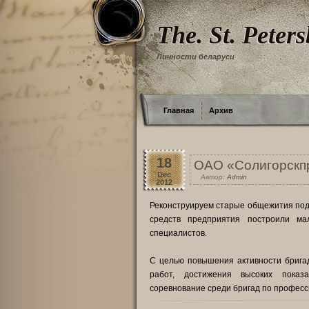
The. St. Peter
Личности беларуси
Главная
Архив
18
ОАО «Солигорскпр
Dec
Автор:
Admin
2012
Реконструируем старые общежития под 
средств предприятия построили м
специалистов.
С целью повышения активности брига
работ, достижения высоких показ
соревнование среди бригад по профес