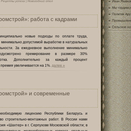
|
Рецепты успеха
|
Новогодний стол
Иван Якимо
Мы гордимс
Политик Ару
омстрой»: работа с кадрами
Промышлен
Сельское хо
инципиально новые подходы по оплате труда,
 минимально допустимой выработке в натуральных
льности. За ежедневное выполнение минимально
едусмотрено премирование в размере 30%
аботка. Дополнительно за каждый процент
премия увеличивается на 1%.
далее »
ромстрой» и современные
необходимую лицензию Республики Беларусь и
во строительно-монтажных работ. В России нами
ия «Шахтер» в г. Серпухове Московской области; в