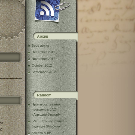
Архив
Весь архив
December 2012
November 2012
October 2012
September 2012
Random
Производственная
программа ЗАО
«Амкодор-Уникаб»
 и
БМЗ - это настоящее и
во
будущее Жлобина
С.
Как это было