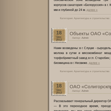
сейсмической зоне возведены три 
корпусов санатория «Белоруссия» в г.
мм и глубиной до 24 м.
далее »
Категория:
Архитектура и строительство
18
Объекты ОАО «Со
Dec
Автор:
Admin
2012
Нами возведены: в г. Слуцке - сыроде
молока в сутки и мясокомбинат мощ
торфобрикетный завод в г.п. Старобин; з
биомицина в г. Несвиже.
далее »
Категория:
Архитектура и строительство
18
ОАО «Солигорскп
Dec
Автор:
Admin
2012
Рассказывает генеральный директор ОА
— В это переходное время, преодо