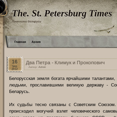
The. St. Petersburg Times
Личности беларуси
Главная
Архив
16
Два Петра - Климук и Прокопович
Sep
Автор:
Admin
2012
Белорусская земля богата ярчайшими талантами
людьми, прославившими великую державу - Со
Беларусь.
Их судьбы тесно связаны с Советским Союзом.
происходил могучий взлет человеческого самов