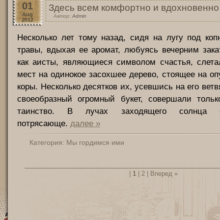
01
Здесь всем комфортно и вдохновенно
Aug
Автор:
Admin
2012
Несколько лет тому назад, сидя на лугу под ко
травы, вдыхая ее аромат, любуясь вечерним зака
как аисты, являющиеся символом счастья, слета
мест на одинокое засохшее дерево, стоящее на оп
коры. Несколько десятков их, усевшись на его ветв
своеобразный огромный букет, совершали толь
таинство. В лучах заходящего солнца 
потрясающе.
далее »
Категория:
Мы гордимся ими
|
1
|
2
|
Вперед »