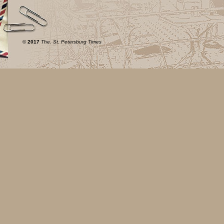
©
2017
The. St. Petersburg Times