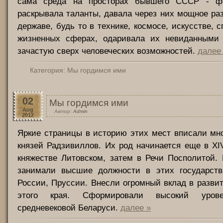
сама среда на просторах бывшего СССР - ф
раскрывала таланты, давала через них мощное ра
державе, будь то в технике, космосе, искусстве, с
жизненных сферах, одаривала их невиданными 
зачастую сверх человеческих возможностей.
далее
Категория:
Мы гордимся ими
02
Мы гордимся ими
Aug
Автор:
Admin
2012
Яркие страницы в историю этих мест вписали мн
князей Радзивиллов. Их род начинается еще в XI
княжестве Литовском, затем в Речи Посполитой.
занимали высшие должности в этих государств
России, Пруссии. Внесли огромный вклад в развит
этого края. Сформировали высокий урове
средневековой Беларуси.
далее »