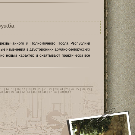
ружба
резвычайного и Полномочного Посла Республики
ые изменения в двусторонних армяно-белорусских
но новый характер и охватывают практически все
|
13
|
14
|
15
|
16
|
17
|
18
|
19
|
20
|
21
|
22
|
23
|
24
|
25
|
26
|
27
|
28
|
29
|
38
|
39
|
40
|
41
|
42
|
43
|
44
|
45
|
46
|
47
|
48
|
Вперед »