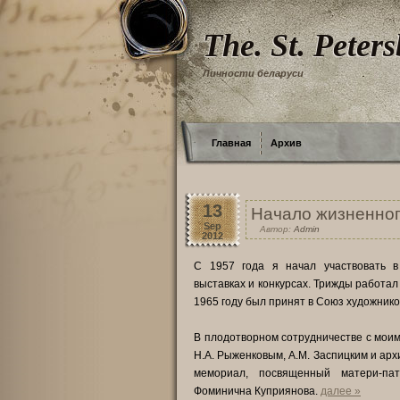
The. St. Peter
Личности беларуси
Главная
Архив
13
Начало жизненного
Sep
Автор:
Admin
2012
С 1957 года я начал участвовать в
выставках и конкурсах. Трижды работал
1965 году был принят в Союз художнико
В плодотворном сотрудничестве с мои
Н.А. Рыженковым, A.M. Заспицким и арх
мемориал, посвященный матери-пат
Фоминична Куприянова.
далее »