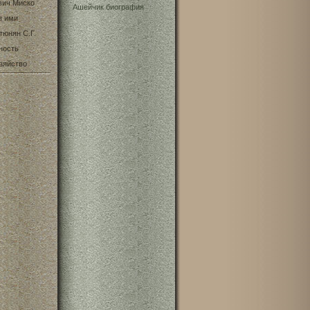
вич Миско
Ашейчик биография
я ими
тюнян С.Г.
ность
зяйство