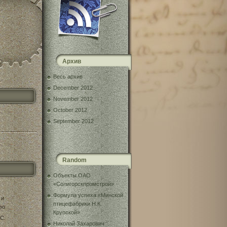
Архив
Весь архив
December 2012
November 2012
October 2012
September 2012
Random
Объекты ОАО
«Солигорскпромстрой»
Формула успеха «Минской
 и
птицефабрики Н.К.
во
Крупской»
С.
Николай Захарович