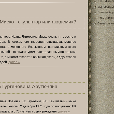
Иван Якимо
Мы гордимс
Политик Ару
Промышлен
Миско - скульптор или академик?
Сельское хо
льптора Ивана Якимовича Миско очень интересно и
фера. В каждом его творении ощущаешь мощное
анта, отмеченного Всевышним, наделившим этого
силой. По скульптурам, расставленным по полкам,
о, о многом говорит и обычная дверь, с двух сторон
юдей.
далее »
 Гургеновича Арутюняна
ча. Вот он с Г.К. Жуковым, В.Н. Ганичевым - ныне
лей России. 2 декабря 1971 года по поручению ЦК
аршала с 75-летием со дня рождения.
далее »