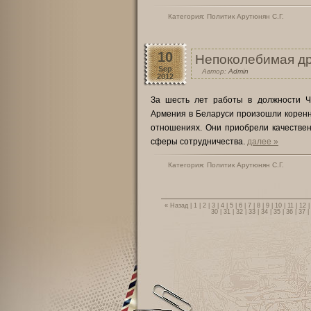
Категория:
Политик Арутюнян С.Г.
10
Непоколебимая д
Sep
Автор:
Admin
2012
За шесть лет работы в должности Ч
Армения в Беларуси произошли коренн
отношениях. Они приобрели качествен
сферы сотрудничества.
далее »
Категория:
Политик Арутюнян С.Г.
« Назад
|
1
|
2
|
3
|
4
|
5
|
6
|
7
|
8
|
9
|
10
|
11
|
12
30
|
31
|
32
|
33
|
34
|
35
|
36
|
37
|