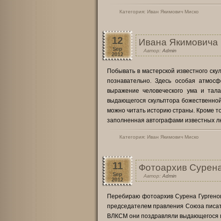
Категория:
Иван Якимович Миско
12
Ивана Якимовича 
Sep
Автор:
Admin
2012
Побывать в мастерской известного ску
познавательно. Здесь особая атмос
выражение человеческого ума и тал
выдающегося скульптора божественной 
можно читать историю страны. Кроме тог
заполненная автографами известных л
Категория:
Иван Якимович Миско
11
Фотоархив Сурена
Sep
Автор:
Admin
2012
Перебираю фотоархив Сурена Гургенови
председателем правления Союза писате
ВЛКСМ они поздравляли выдающегося м