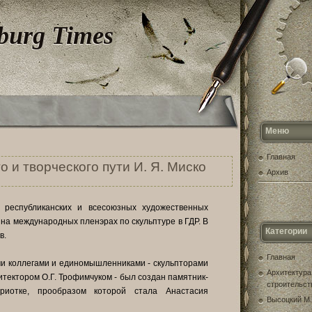
sburg Times
Меню
Главная
 и творческого пути И. Я. Миско
Архив
 республиканских и всесоюзных художественных
 на международных пленэрах по скульптуре в ГДР. В
Категории
в.
Главная
ми коллегами и единомышленниками - скульпторами
Архитектура
итектором О.Г. Трофимчуком - был создан памятник-
строительст
риотке, прообразом которой стала Анастасия
Высоцкий М.