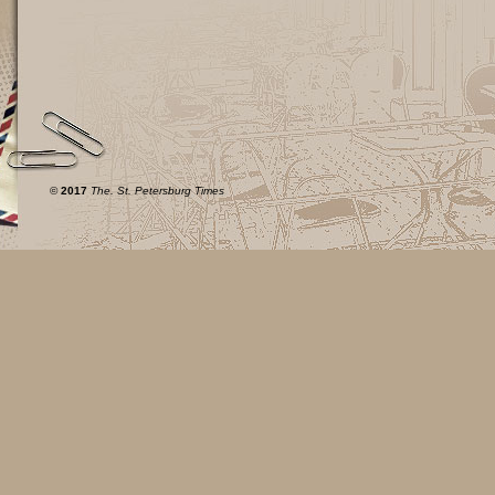
©
2017
The. St. Petersburg Times