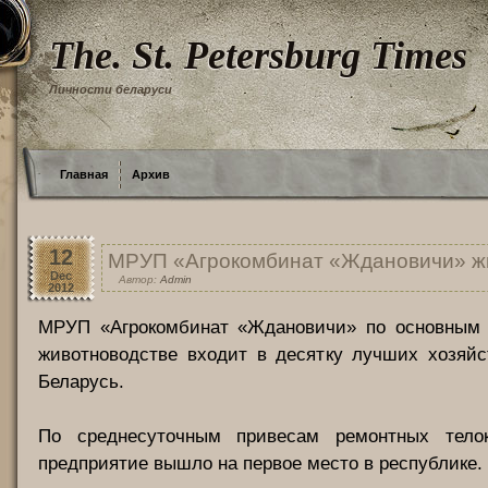
The. St. Petersburg Times
Личности беларуси
Главная
Архив
12
МРУП «Агрокомбинат «Ждановичи» ж
Dec
Автор:
Admin
2012
МРУП «Агрокомбинат «Ждановичи» по основным 
животноводстве входит в десятку лучших хозяйс
Беларусь.
По среднесуточным привесам ремонтных тел
предприятие вышло на первое место в республике.