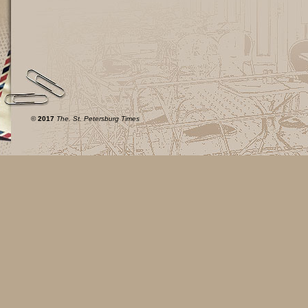
©
2017
The. St. Petersburg Times