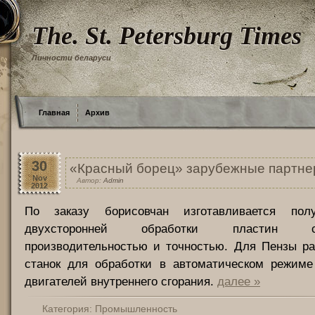
The. St. Petersburg Times
Личности беларуси
Главная
Архив
30
«Красный борец» зарубежные партн
Nov
Автор:
Admin
2012
По заказу борисовчан изготавливается пол
двухсторонней обработки пластин
производительностью и точностью. Для Пензы ра
станок для обработки в автоматическом режиме
двигателей внутреннего сгорания.
далее »
Категория:
Промышленность