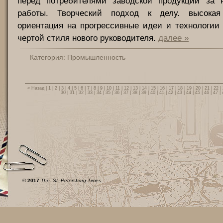
перед потребителями заводской продукции за 
работы. Творческий подход к делу. высокая 
ориентация на прогрессивные идеи и технологии
чертой стиля нового руководителя.
далее »
Категория:
Промышленность
« Назад
|
1
|
2
|
3
|
4
|
5
|
6
|
7
|
8
|
9
|
10
|
11
|
12
|
13
|
14
|
15
|
16
|
17
|
18
|
19
|
20
|
21
|
22
|
30
|
31
|
32
|
33
|
34
|
35
|
36
|
37
|
38
|
39
|
40
|
41
|
42
|
43
|
44
|
45
|
46
|
47
|
©
2017
The. St. Petersburg Times