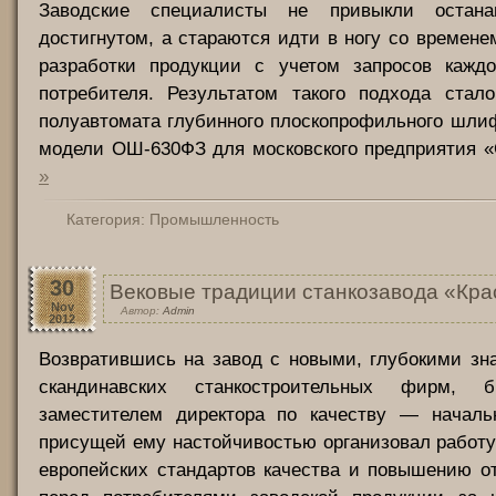
Заводские специалисты не привыкли остана
достигнутом, а стараются идти в ногу со времене
разработки продукции с учетом запросов каждог
потребителя. Результатом такого подхода стало
полуавтомата глубинного плоскопрофильного шли
модели ОШ-630ФЗ для московского предприятия 
»
Категория:
Промышленность
30
Вековые традиции станкозавода «Кр
Nov
Автор:
Admin
2012
Возвратившись на завод с новыми, глубокими зн
скандинавских станкостроительных фирм, 
заместителем директора по качеству — начал
присущей ему настойчивостью организовал работ
европейских стандартов качества и повышению о