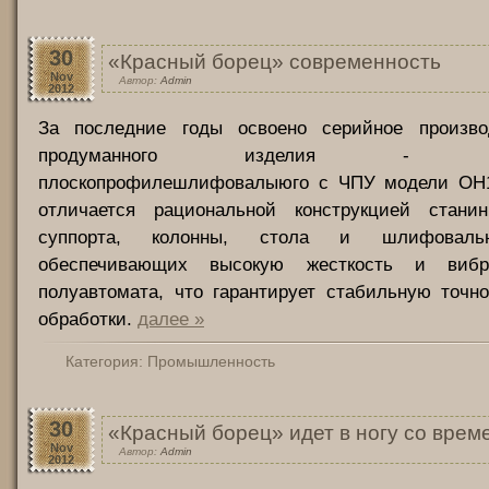
30
«Красный борец» современность
Nov
Автор:
Admin
2012
За последние годы освоено серийное произво
продуманного изделия - полу
плоскопрофилешлифовалыюго с ЧПУ модели ОН1
отличается рациональной конструкцией станин
суппорта, колонны, стола и шлифовальн
обеспечивающих высокую жесткость и вибро
полуавтомата, что гарантирует стабильную точн
обработки.
далее »
Категория:
Промышленность
30
«Красный борец» идет в ногу со врем
Nov
Автор:
Admin
2012