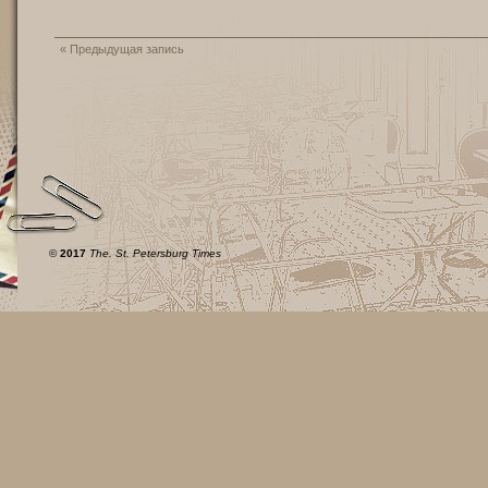
«
Предыдущая запись
©
2017
The. St. Petersburg Times