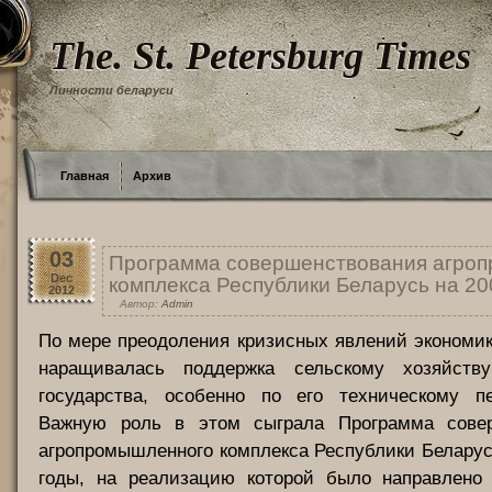
The. St. Petersburg Times
Личности беларуси
Главная
Архив
03
Программа совершенствования агро
Dec
комплекса Республики Беларусь на 20
2012
Автор:
Admin
По мере преодоления кризисных явлений экономи
наращивалась поддержка сельскому хозяйств
государства, особенно по его техническому п
Важную роль в этом сыграла Программа совер
агропромышленного комплекса Республики Беларус
годы, на реализацию которой было направлено 